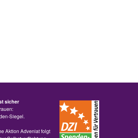
st sicher
rauen:
den-Siegel.
he Aktion Adveniat folgt