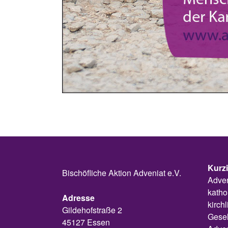
Kurz
Bischöfliche Aktion Adveniat e.V.
Adven
katho
Adresse
kirch
Gildehofstraße 2
Gesel
45127 Essen