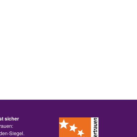
st sicher
rauen:
den-Siegel.