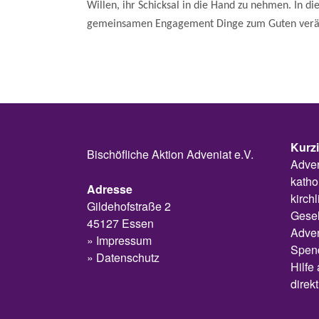
Willen, ihr Schicksal in die Hand zu nehmen. In di
gemeinsamen Engagement Dinge zum Guten verä
Kurz
Bischöfliche Aktion Adveniat e.V.
Adven
katho
Adresse
kirch
Gildehofstraße 2
Gesel
45127 Essen
Adven
Impressum
Spend
Datenschutz
Hilfe
direk