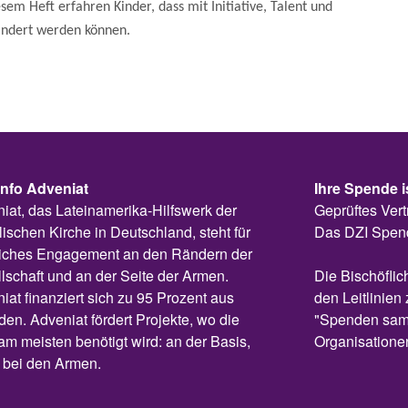
esem Heft erfahren Kinder, dass mit Initiative, Talent und
ndert werden können.
info Adveniat
Ihre Spende i
iat, das Lateinamerika-Hilfswerk der
Geprüftes Vert
lischen Kirche in Deutschland, steht für
Das DZI Spen
liches Engagement an den Rändern der
lschaft und an der Seite der Armen.
Die Bischöflic
iat finanziert sich zu 95 Prozent aus
den Leitlinien 
en. Adveniat fördert Projekte, wo die
"Spenden sam
 am meisten benötigt wird: an der Basis,
Organisatione
t bei den Armen.