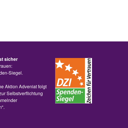
st sicher
rauen:
den-Siegel.
he Aktion Adveniat folgt
zur Selbstverflichtung
melnder
n".